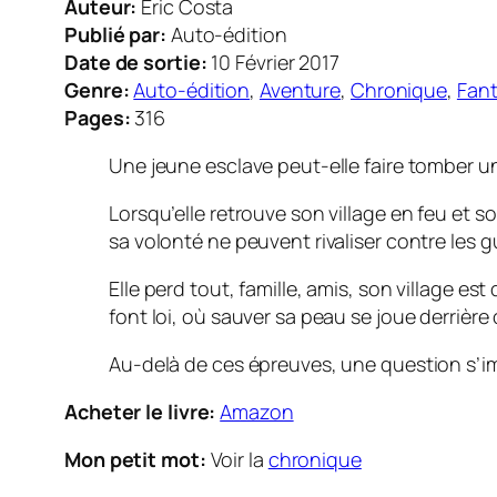
Auteur:
Eric Costa
Publié par:
Auto-édition
Date de sortie:
10 Février 2017
Genre:
Auto-édition
,
Aventure
,
Chronique
,
Fan
Pages:
316
Une jeune esclave peut-elle faire tomber u
Lorsqu’elle retrouve son village en feu et 
sa volonté ne peuvent rivaliser contre les gu
Elle perd tout, famille, amis, son village es
font loi, où sauver sa peau se joue derrière
Au-delà de ces épreuves, une question s’impo
Acheter le livre:
Amazon
Mon petit mot:
Voir la
chronique