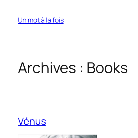
Aller
au
Un mot à la fois
contenu
Archives :
Books
Vénus