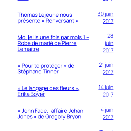
30 juin
Thomas Lejeune nous
présente « Renversant »
2017
28
Moi je lis une fois par mois 1 –
juin
Robe de marié de Pierre
Lemaitre
2017
21 juin
« Pour te protéger » de
Stéphane Tinner
2017
14 juin
« Le langage des fleurs »,
Erika Boyer
2017
4 juin
« John Fade, l’affaire Johan
Jones » de Grégory Bryon
2017