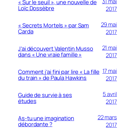
31 mai
« Sur le seuil », une nouvelle de
Loïc Dossèbre
2017
29 mai
« Secrets Mortels » par Sam
Carda
2017
21 mai
J’ai découvert Valentin Musso
dans « Une vraie famille »
2017
17 mai
Comment j’ai fini par lire « La fille
du train » de Paula Hawkins
2017
5 avril
Guide de survie à ses
études
2017
22 mars
As-tu une imagination
débordante ?
2017