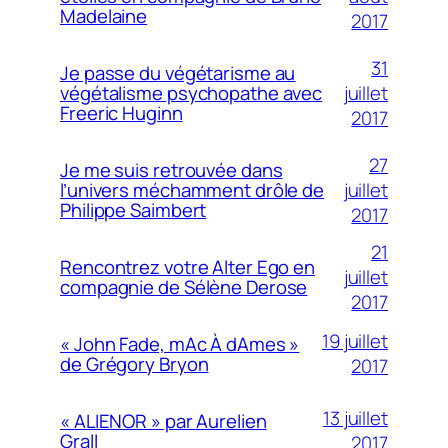
Madelaine
2017
31
Je passe du végétarisme au
juillet
végétalisme psychopathe avec
Freeric Huginn
2017
27
Je me suis retrouvée dans
juillet
l’univers méchamment drôle de
Philippe Saimbert
2017
21
Rencontrez votre Alter Ego en
juillet
compagnie de Sélène Derose
2017
19 juillet
« John Fade, mAc À dAmes »
de Grégory Bryon
2017
13 juillet
« ALIENOR » par Aurelien
Grall
2017