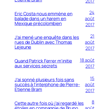
2017
24
Eric Costa nous emmène en
août
balade dans un harem en
Mexique précolombien
2017
21
J’ai mené une enquête dans les
août
rues de Dublin avec Thomas
Lejeune
2017
18 août
Quand Patrick Ferrer m’initie
aux services secrets
2017
15
J’ai sonné plusieurs fois sans
août
succès à l’interphone de Pierre-
Etienne Bram
2017
8
Cette autre fois où j’ai regardé les
août
étoiles en compagnie de Bruno