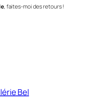
de
, faites-moi des retours !
lérie Bel