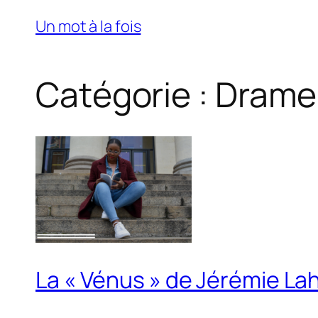
Skip
Un mot à la fois
to
content
Catégorie :
Drame
La « Vénus » de Jérémie L