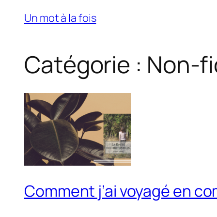
Skip
Un mot à la fois
to
content
Catégorie :
Non-fi
Comment j’ai voyagé en co