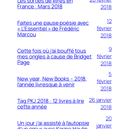
Les sorties de livres en
France : Mars 2018
2018
12
Faites une pause poésie avec
février
« L’Essentiel » de Frédéric
Marcou
2018
9
Cette fois où j’ai bouffé tous
février
mes ongles à cause de Bridget
Page
2018
5
New year, New Books – 2018,
février
l’année livresque à venir
2018
26 janvier
Tag PKJ 2018 : 12 livres à lire
cette année
2018
20
Un jour j’ai assisté à l’autopsie
janvier
d’un cœur avec Karine Haulin