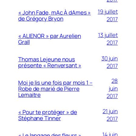
19 juillet
« John Fade, mAc À dAmes »
de Grégory Bryon
2017
13 juillet
« ALIENOR » par Aurelien
Grall
2017
30 juin
Thomas Lejeune nous
présente « Renversant »
2017
28
Moi je lis une fois par mois 1 –
juin
Robe de marié de Pierre
Lemaitre
2017
21 juin
« Pour te protéger » de
Stéphane Tinner
2017
14 juin
« Le langage des fleurs »,