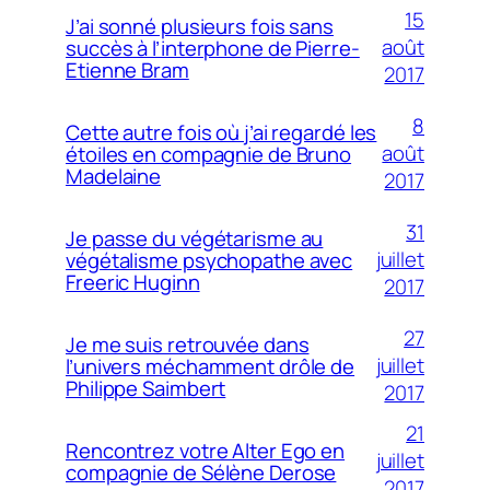
15
J’ai sonné plusieurs fois sans
août
succès à l’interphone de Pierre-
Etienne Bram
2017
8
Cette autre fois où j’ai regardé les
août
étoiles en compagnie de Bruno
Madelaine
2017
31
Je passe du végétarisme au
juillet
végétalisme psychopathe avec
Freeric Huginn
2017
27
Je me suis retrouvée dans
juillet
l’univers méchamment drôle de
Philippe Saimbert
2017
21
Rencontrez votre Alter Ego en
juillet
compagnie de Sélène Derose
2017