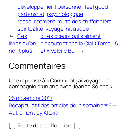
développement personnel
feel good
partenariat
psychologique
ressourcement
route des chiffonniers
spiritualité
voyage initiatique
←
Ces
« Les cœurs qui s’aiment
livres qu’on
n’écoutent pas le Ciel (Tome 1 &
ne lit plus
2) » Valérie Bel
→
Commentaires
Une réponse à « Comment j’ai voyagé en
compagnie d’un âne avec Jeanne Sélène »
25 novembre 2017
Récapitulatif des articles de la semaine#6 –
Autrement by Alexia
[…] Route des chiffonniers […]