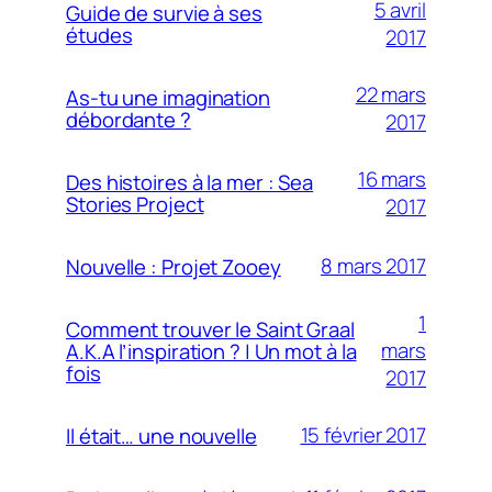
5 avril
Guide de survie à ses
études
2017
22 mars
As-tu une imagination
débordante ?
2017
16 mars
Des histoires à la mer : Sea
Stories Project
2017
8 mars 2017
Nouvelle : Projet Zooey
1
Comment trouver le Saint Graal
mars
A.K.A l’inspiration ? | Un mot à la
fois
2017
15 février 2017
Il était… une nouvelle