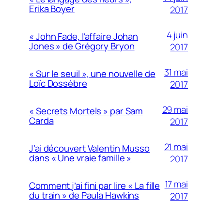
Erika Boyer
2017
4 juin
« John Fade, l’affaire Johan
Jones » de Grégory Bryon
2017
31 mai
« Sur le seuil », une nouvelle de
Loïc Dossèbre
2017
29 mai
« Secrets Mortels » par Sam
Carda
2017
21 mai
J’ai découvert Valentin Musso
dans « Une vraie famille »
2017
17 mai
Comment j’ai fini par lire « La fille
du train » de Paula Hawkins
2017