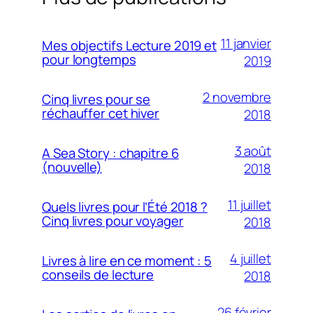
11 janvier
Mes objectifs Lecture 2019 et
pour longtemps
2019
2 novembre
Cinq livres pour se
réchauffer cet hiver
2018
3 août
A Sea Story : chapitre 6
(nouvelle)
2018
11 juillet
Quels livres pour l’Été 2018 ?
Cinq livres pour voyager
2018
4 juillet
Livres à lire en ce moment : 5
conseils de lecture
2018
26 février