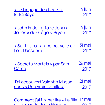
14 juin
« Le langage des fleurs »,
Erika Boyer
2017
4 juin
« John Fade, l’affaire Johan
Jones » de Grégory Bryon
2017
31 mai
« Sur le seuil », une nouvelle de
Loïc Dossèbre
2017
29 mai
« Secrets Mortels » par Sam
Carda
2017
21 mai
J’ai découvert Valentin Musso
dans « Une vraie famille »
2017
17 mai
Comment j’ai fini par lire « La fille
du train » de Paula Hawkins