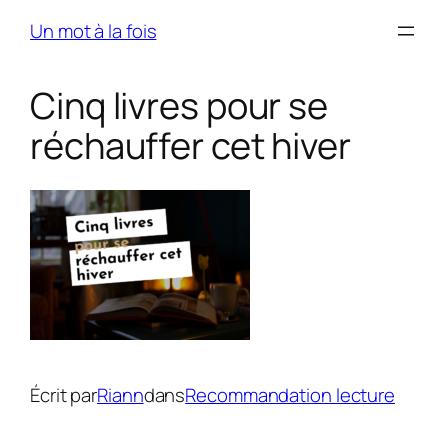
Skip
Un mot à la fois
to
content
Cinq livres pour se
réchauffer cet hiver
Écrit par
Riann
dans
Recommandation lecture