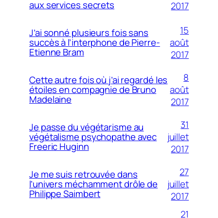
aux services secrets
2017
15
J’ai sonné plusieurs fois sans
août
succès à l’interphone de Pierre-
Etienne Bram
2017
8
Cette autre fois où j’ai regardé les
août
étoiles en compagnie de Bruno
Madelaine
2017
31
Je passe du végétarisme au
juillet
végétalisme psychopathe avec
Freeric Huginn
2017
27
Je me suis retrouvée dans
juillet
l’univers méchamment drôle de
Philippe Saimbert
2017
21