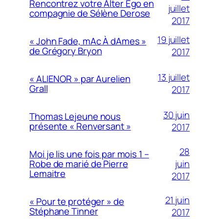
Rencontrez votre Alter Ego en
juillet
compagnie de Sélène Derose
2017
19 juillet
« John Fade, mAc À dAmes »
de Grégory Bryon
2017
13 juillet
« ALIENOR » par Aurelien
Grall
2017
30 juin
Thomas Lejeune nous
présente « Renversant »
2017
28
Moi je lis une fois par mois 1 –
juin
Robe de marié de Pierre
Lemaitre
2017
21 juin
« Pour te protéger » de
Stéphane Tinner
2017