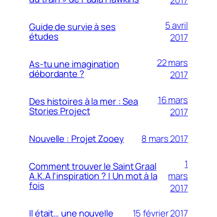
2017
5 avril
Guide de survie à ses
études
2017
22 mars
As-tu une imagination
débordante ?
2017
16 mars
Des histoires à la mer : Sea
Stories Project
2017
8 mars 2017
Nouvelle : Projet Zooey
1
Comment trouver le Saint Graal
mars
A.K.A l’inspiration ? | Un mot à la
fois
2017
15 février 2017
Il était… une nouvelle