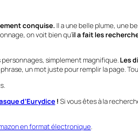
ivement conquise.
Il a une belle plume, une b
ionnage, on voit bien qu’
il a fait les recherc
es personnages, simplement magnifique.
Les d
phrase, un mot juste pour remplir la page. Tou
s.
asque d’Eurydice
!
Si vous êtes à la recherch
mazon en format électronique
.