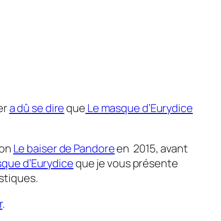
er
a dû se dire
que
Le masque d’Eurydice
ion
Le baiser de Pandore
en 2015, avant
que d’Eurydice
que je vous présente
stiques.
r
.