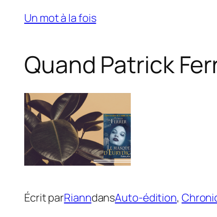
Skip
Un mot à la fois
to
content
Quand Patrick Ferr
Écrit par
Riann
dans
Auto-édition
, 
Chroni