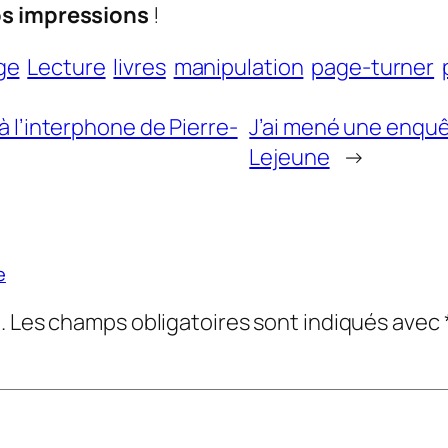
os impressions
!
ge
Lecture
livres
manipulation
page-turner
à l’interphone de Pierre-
J’ai mené une enquê
Lejeune
→
e
.
Les champs obligatoires sont indiqués avec