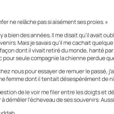
Enfer ne relâche pas si aisément ses proies. »
l y a bien des années. Il me disait qu’il avait oub
nirs. Mais je savais qu’il me cachait quelque c
a façon dont il vivait retiré du monde, hanté pa
c pour seule compagnie la chienne perdue que 
hez nous pour essayer de remuer le passé, j’ai
 une femme dont il tentait désespérément de nie
question de le voir me filer entre les doigts et
er à démêler l’écheveau de ses souvenirs. Aussi 
Bouddah…