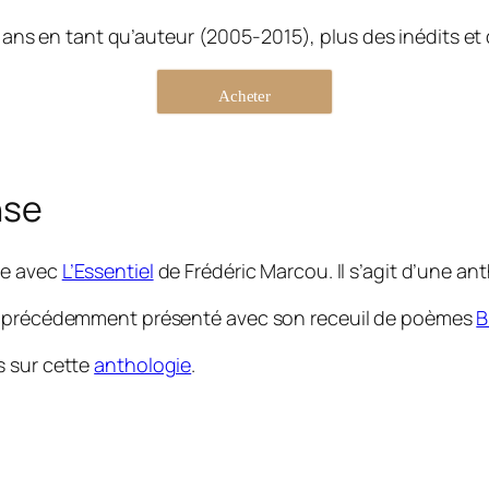
ans en tant qu’auteur (2005-2015), plus des inédits et
Acheter
nse
ie avec
L’Essentiel
de Frédéric Marcou. Il s’agit d’une a
is précédemment présenté avec son receuil de poèmes
B
s sur cette
anthologie
.