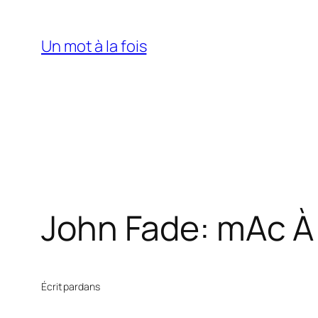
Aller
au
Un mot à la fois
contenu
John Fade: mAc À
Écrit par
dans