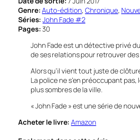
Date de sortie:
7 Juin 2017
Genre:
Auto-édition
,
Chronique
,
Nouve
Séries:
John Fade #
2
Pages:
30
John Fade est un détective privé du 
de ses relations pour retrouver de
Alors qu’il vient tout juste de clôtu
La police ne s’en préoccupant pas, 
plus sombres de la ville.
« John Fade » est une série de nouv
Acheter le livre:
Amazon