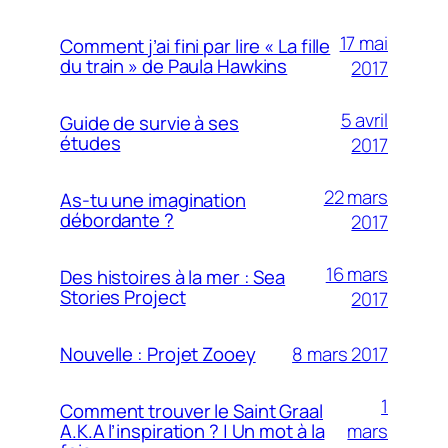
17 mai
Comment j’ai fini par lire « La fille
du train » de Paula Hawkins
2017
5 avril
Guide de survie à ses
études
2017
22 mars
As-tu une imagination
débordante ?
2017
16 mars
Des histoires à la mer : Sea
Stories Project
2017
8 mars 2017
Nouvelle : Projet Zooey
1
Comment trouver le Saint Graal
mars
A.K.A l’inspiration ? | Un mot à la