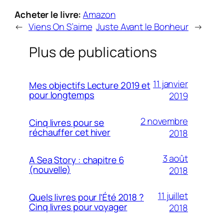
Acheter le livre:
Amazon
←
Viens On S’aime
Juste Avant le Bonheur
→
Plus de publications
11 janvier
Mes objectifs Lecture 2019 et
pour longtemps
2019
2 novembre
Cinq livres pour se
réchauffer cet hiver
2018
3 août
A Sea Story : chapitre 6
(nouvelle)
2018
11 juillet
Quels livres pour l’Été 2018 ?
Cinq livres pour voyager
2018