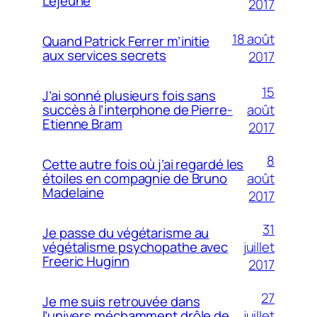
Lejeune
2017
18 août
Quand Patrick Ferrer m’initie
aux services secrets
2017
15
J’ai sonné plusieurs fois sans
août
succès à l’interphone de Pierre-
Etienne Bram
2017
8
Cette autre fois où j’ai regardé les
août
étoiles en compagnie de Bruno
Madelaine
2017
31
Je passe du végétarisme au
juillet
végétalisme psychopathe avec
Freeric Huginn
2017
27
Je me suis retrouvée dans
juillet
l’univers méchamment drôle de