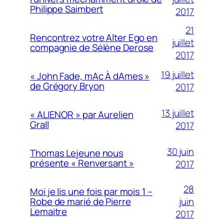
Philippe Saimbert
2017
21
Rencontrez votre Alter Ego en
juillet
compagnie de Sélène Derose
2017
19 juillet
« John Fade, mAc À dAmes »
de Grégory Bryon
2017
13 juillet
« ALIENOR » par Aurelien
Grall
2017
30 juin
Thomas Lejeune nous
présente « Renversant »
2017
28
Moi je lis une fois par mois 1 –
juin
Robe de marié de Pierre
Lemaitre
2017