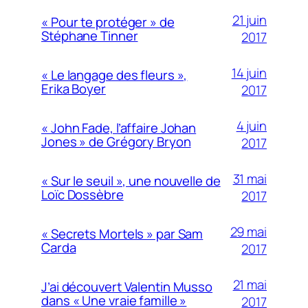
21 juin
« Pour te protéger » de
Stéphane Tinner
2017
14 juin
« Le langage des fleurs »,
Erika Boyer
2017
4 juin
« John Fade, l’affaire Johan
Jones » de Grégory Bryon
2017
31 mai
« Sur le seuil », une nouvelle de
Loïc Dossèbre
2017
29 mai
« Secrets Mortels » par Sam
Carda
2017
21 mai
J’ai découvert Valentin Musso
dans « Une vraie famille »
2017